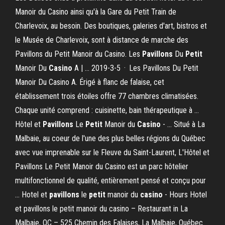
Manoir du Casino ainsi qu'à la Gare du Petit Train de
Charlevoix, au besoin. Des boutiques, galeries d'art, bistros et
le Musée de Charlevoix, sont à distance de marche des
Pavillons du Petit Manoir du Casino. Les
Pavillons
Du
Petit
Manoir Du
Casino
A | … 2019-3-5 · Les Pavillons Du Petit
Manoir Du Casino A. Érigé à flanc de falaise, cet
établissement trois étoiles offre 77 chambres climatisées.
Chaque unité comprend : cuisinette, bain thérapeutique à …
Hôtel et
Pavillons
Le
Petit
Manoir du
Casino
- … Situé à La
Malbaie, au coeur de l'une des plus belles régions du Québec
avec vue imprenable sur le Fleuve du Saint-Laurent, L'Hôtel et
Pavillons Le Petit Manoir du Casino est un parc hôtelier
multifonctionnel de qualité, entièrement pensé et conçu pour
… Hotel et
pavillons
le
petit
manoir du
casino
- Hours Hotel
et pavillons le petit manoir du casino – Restaurant in La
Malbaie, QC – 525 Chemin des Falaises, La Malbaie, Québec.