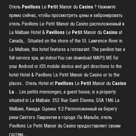
Отель
Pavillons
Le
Petit
Manoir du
Casino
? Нажмите
прямо сейчас, чтобы просмотреть цены и забронировать
отель Pavillons Le Petit Manoir du Casino расположенный в
La Malbaie Hotel &
Pavillons
Le
Petit
Manoir du
Casino
at
Canada,… Situated on the shore of the St. Lawrence River in
La Malbaie, this hotel features a restaurant. The pavilion has a
full-service spa, an indoorYou can download MAPS.ME for
your Android or iOS mobile device and get directions to the
hotel Hotel & Pavillons Le Petit Manoir du Casino or to the
places... Отель Hotel et
Pavillons
Le
Petit
Manoir du
Casino
La
… Les petits mensonges, a guest house, is a property
situated in La Malbaie. 352 Rue Saint Étienne, G5A 1M6 La
Malbaie, Канада. Оценка: 9.2.Расположенный на берегу
реки Святого Лаврентия в городе Ла-Мальбе, отель
Pavillons Le Petit Manoir du Casino предоставляет своим
гостям...