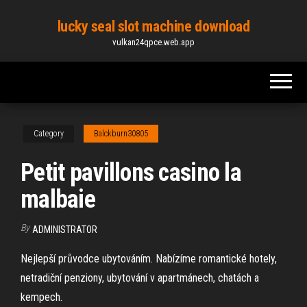
Skip
lucky seal slot machine download
to
vulkan24qpce.web.app
the
content
Category
Balckburn30805
Petit pavillons casino la
malbaie
By
ADMINISTRATOR
Nejlepší průvodce ubytováním. Nabízíme romantické hotely,
netradiční penziony, ubytování v apartmánech, chatách a
kempech.